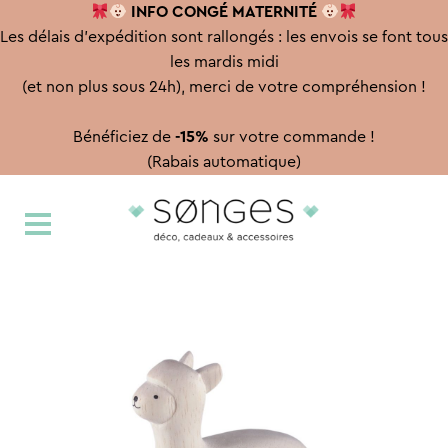
INFO CONGÉ
MATERNITÉ
Les délais d'expédition sont rallongés : les envois se font tous
les mardis midi
(et non plus sous 24h), merci de votre compréhension !
Bénéficiez de
-15%
sur votre commande !
(Rabais automatique)
Aller
Aller
à
au
la
contenu
navigation