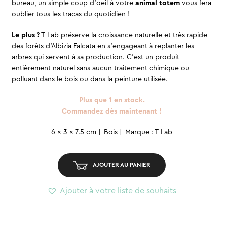
bureau, un simple coup d’oeil à votre
animal totem
vous fera
oublier tous les tracas du quotidien !
Le plus ?
T-Lab préserve la croissance naturelle et très rapide
des forêts d’Albizia Falcata en s’engageant à replanter les
arbres qui servent à sa production. C’est un produit
entièrement naturel sans aucun traitement chimique ou
polluant dans le bois ou dans la peinture utilisée.
Plus que 1 en stock.
Commandez dès maintenant !
quantité
6 x 3 x 7.5 cm
Bois
Marque : T-Lab
de
Figurine
AJOUTER AU PANIER
Pole
Pole
Ajouter à votre liste de souhaits
-
Alpaga