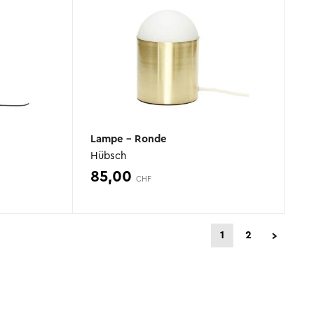
Lampe – Ronde
Hübsch
85,00
CHF
1
2