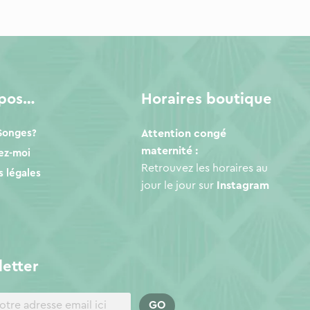
opos…
Horaires boutique
 Songes?
Attention congé
maternité :
ez-moi
Retrouvez les horaires au
 légales
jour le jour sur
Instagram
etter