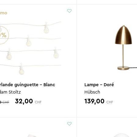
initial
actuel
initial
a
omo
était :
est :
était :
e
95,00 CHF.
76,00 CHF.
89,00 CHF
6
0%
rlande guinguette – Blanc
Lampe – Doré
am Stoltz
Hübsch
Le
Le
32,00
139,00
90
CHF
CHF
CHF
prix
prix
initial
actuel
était :
est :