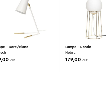
39,90 CHF.
32,00 CHF.
pe – Doré/Blanc
Lampe – Ronde
sch
Hübsch
9,00
179,00
CHF
CHF