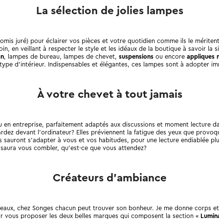
La sélection de jolies lampes
mis juré)
pour éclairer vos pièces et votre quotidien comme ils le mériten
, en veillant à respecter le style et les idéaux de la boutique à savoir la sim
gn
, lampes de bureau, lampes de chevet,
suspensions
ou encore
appliques 
ype d’intérieur. Indispensables et élégantes, ces lampes sont à adopter immé
À votre chevet à tout jamais
u en entreprise, parfaitement adaptés aux discussions et moment lecture dans
ardez devant l’ordinateur? Elles préviennent la fatigue des yeux que provoq
es sauront s’adapter à vous et vos habitudes, pour une lecture endiablée plu
saura vous combler, qu’est-ce que vous attendez?
Créateurs d’ambiance
deaux, chez Songes chacun peut trouver son bonheur. Je me donne corps et
voir vous proposer les deux belles marques qui composent la section «
Lumin