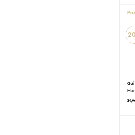
Pr
2
Gui
Mad
39,