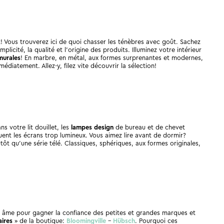
t! Vous trouverez ici de quoi chasser les ténèbres avec goût. Sachez
plicité, la qualité et l’origine des produits. Illuminez votre intérieur
murales
! En marbre, en métal, aux formes surprenantes et modernes,
diatement. Allez-y, filez vite découvrir la sélection!
 votre lit douillet, les
lampes design
de bureau et de chevet
uent les écrans trop lumineux. Vous aimez lire avant de dormir?
tôt qu’une série télé. Classiques, sphériques, aux formes originales,
 âme pour gagner la confiance des petites et grandes marques et
aires
» de la boutique:
Bloomingville
–
Hübsch
.
Pourquoi ces