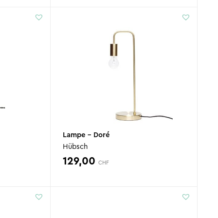
ctuel
initial
actuel
st :
était :
est :
.
9,00 CHF.
89,00 CHF.
69,00 CHF.
Lampe – Doré
Hübsch
129,00
CHF