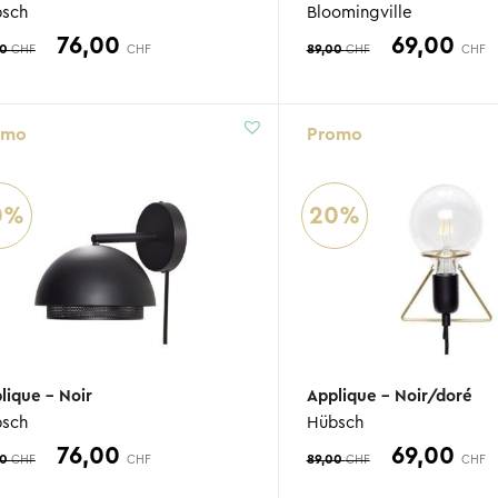
sch
Bloomingville
Le
Le
Le
76,00
69,00
00
89,00
CHF
CHF
CHF
CHF
prix
prix
prix
p
initial
actuel
initial
a
omo
Promo
était :
est :
était :
e
95,00 CHF.
76,00 CHF.
89,00 CHF
6
0%
20%
lique – Noir
Applique – Noir/doré
sch
Hübsch
Le
Le
Le
76,00
69,00
00
89,00
CHF
CHF
CHF
CHF
prix
prix
prix
p