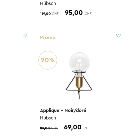
Hübsch
Le
Le
Le
95,00
119,00
CHF
CHF
rix
prix
prix
ctuel
initial
actuel
Promo
st :
était :
est :
.
9,00 CHF.
119,00 CHF.
95,00 CHF.
20%
Applique – Noir/doré
Hübsch
Le
Le
Le
69,00
89,00
CHF
CHF
rix
prix
prix