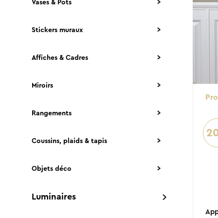
Vases & Pots
Stickers muraux
Affiches & Cadres
Miroirs
Pr
Rangements
2
Coussins, plaids & tapis
Objets déco
Luminaires
App