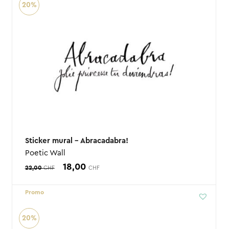
20%
4,90 CHF.
2,50 CHF.
Sticker mural – Abracadabra!
Poetic Wall
Le
Le
18,00
22,00
CHF
CHF
prix
prix
Promo
initial
actuel
était :
est :
20%
22,00 CHF.
18,00 CHF.