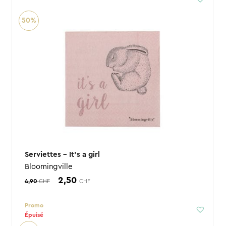
était :
est :
50%
4,90 CHF.
2,50 CHF.
Serviettes – It’s a girl
Bloomingville
Le
Le
2,50
4,90
CHF
CHF
prix
prix
Promo
initial
actuel
Épuisé
était :
est :