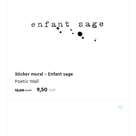
Sticker mural – Enfant sage
Poetic Wall
Le
Le
9,50
12,00
CHF
CHF
prix
prix
initial
actuel
était :
est :
12,00 CHF.
9,50 CHF.