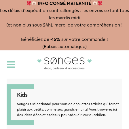
INFO CONGÉ
MATERNITÉ
Les délais d'expédition sont rallongés : les envois se font tous
les mardis midi
(et non plus sous 24h), merci de votre compréhension !
Bénéficiez de
-15%
sur votre commande !
(Rabais automatique)
Aller
Aller
à
au
la
contenu
navigation
Kids
Songes a sélectionné pour vous de chouettes articles qui feront
plaisir aux petits, comme aux grands enfants! Vous trouverez ici
des idées déco et cadeaux pour adoucir leur quotidien.