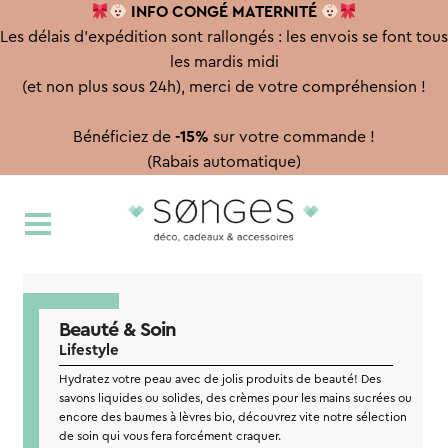
INFO CONGÉ
MATERNITÉ
Les délais d'expédition sont rallongés : les envois se font tous
les mardis midi
(et non plus sous 24h), merci de votre compréhension !
Bénéficiez de
-15%
sur votre commande !
(Rabais automatique)
Aller
Aller
à
au
la
contenu
navigation
Beauté & Soin
Lifestyle
Hydratez votre peau avec de jolis produits de beauté! Des
savons liquides ou solides, des crèmes pour les mains sucrées ou
encore des baumes à lèvres bio, découvrez vite notre sélection
de soin qui vous fera forcément craquer.