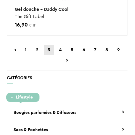
Gel douche – Daddy Cool
The Gift Label
16,90
CHF
1
2
3
4
5
6
7
8
9
CATÉGORIES
Lifestyle
Bougies parfumées & Diffuseurs
Sacs & Pochettes