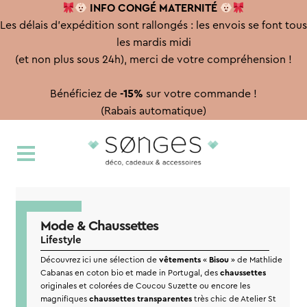
INFO CONGÉ
MATERNITÉ
Les délais d'expédition sont rallongés : les envois se font tous
les mardis midi
(et non plus sous 24h), merci de votre compréhension !
Bénéficiez de
-15%
sur votre commande !
(Rabais automatique)
Aller
Aller
à
au
la
contenu
navigation
Mode & Chaussettes
Lifestyle
Découvrez ici une sélection de
vêtements
«
Bisou
» de Mathlide
Cabanas en coton bio et made in Portugal, des
chaussettes
originales et colorées de Coucou Suzette ou encore les
magnifiques
chaussettes transparentes
très chic de Atelier St