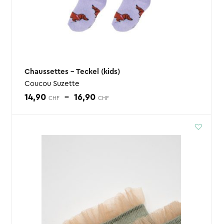
Chaussettes – Teckel (kids)
Coucou Suzette
Plage
14,90
–
16,90
CHF
CHF
de
prix :
14,90 CHF
à
16,90 CHF