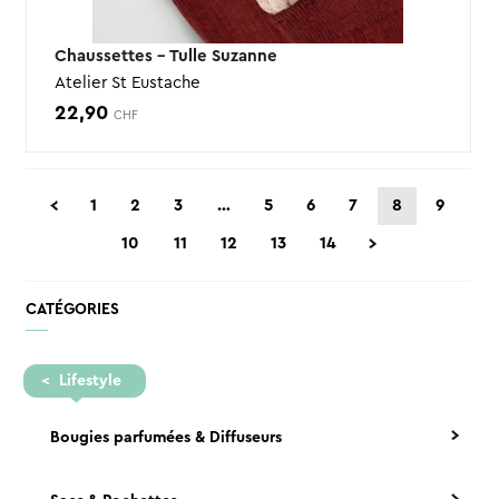
Chaussettes – Tulle Suzanne
Atelier St Eustache
22,90
CHF
1
2
3
…
5
6
7
8
9
10
11
12
13
14
CATÉGORIES
Lifestyle
Bougies parfumées & Diffuseurs