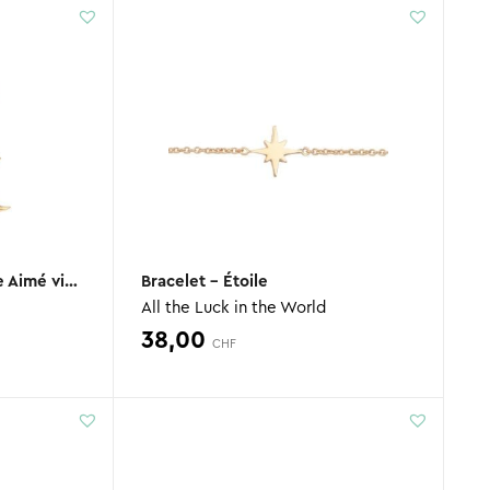
Boucles d’oreilles – Lune Aimé violet
Bracelet – Étoile
All the Luck in the World
38,00
CHF