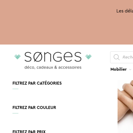
Les déla
Recherche
Aller
Aller
de
produits
à
au
la
contenu
Mobilier
navigation
FILTREZ PAR CATÉGORIES
FILTREZ PAR COULEUR
FILTREZ PAR PRIX