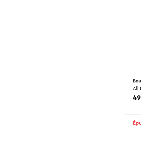
Bou
All
49
Épu