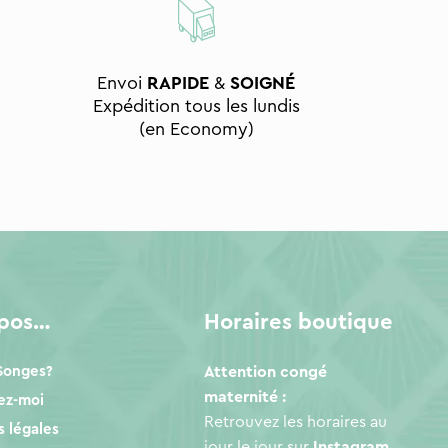
Envoi
RAPIDE
&
SOIGNÉ
Expédition tous les lundis
(en Economy)
opos…
Horaires boutique
 Songes?
Attention congé
maternité :
ez-moi
Retrouvez les horaires au
 légales
jour le jour sur
Instagram