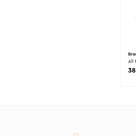
Bra
All
38