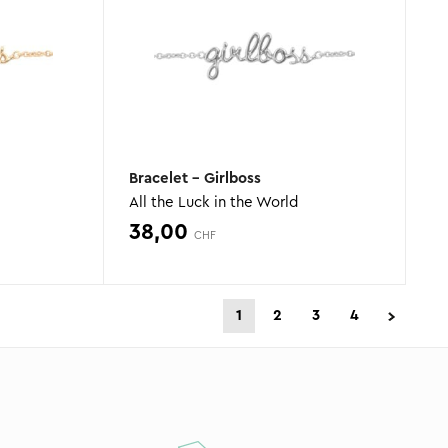
Bracelet – Girlboss
All the Luck in the World
38,00
CHF
1
2
3
4