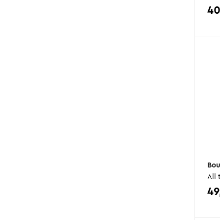
4
Bou
All
49