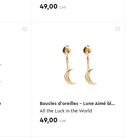
49,00
CHF
e
Boucles d’oreilles – Lune Aimé blanc
All the Luck in the World
49,00
CHF