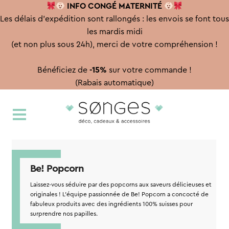
INFO CONGÉ
MATERNITÉ
Les délais d'expédition sont rallongés : les envois se font tous
les mardis midi
(et non plus sous 24h), merci de votre compréhension !
Bénéficiez de
-15%
sur votre commande !
(Rabais automatique)
Aller
Aller
à
au
la
contenu
navigation
Be! Popcorn
Laissez-vous séduire par des popcorns aux saveurs délicieuses et
originales ! L’équipe passionnée de Be! Popcorn a concocté de
fabuleux produits avec des ingrédients 100% suisses pour
surprendre nos papilles.