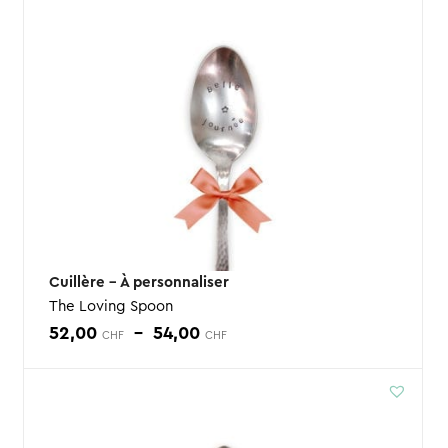
Cuillère – À personnaliser
The Loving Spoon
Plage
52,00
–
54,00
CHF
CHF
de
prix :
52,00 CHF
à