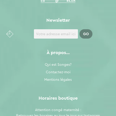
co
*****
@
****
es.ch
Newsletter
À propos…
Qui est Songes?
Contactez-moi
Mentions légales
Horaires boutique
Attention congé maternité :
Retrouvez les horaires au jour le jour sur
Instagram