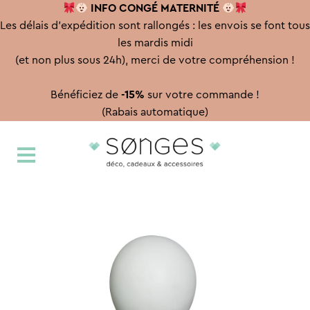
INFO CONGÉ
MATERNITÉ
Les délais d'expédition sont rallongés : les envois se font tous
les mardis midi
(et non plus sous 24h), merci de votre compréhension !
Bénéficiez de
-15%
sur votre commande !
(Rabais automatique)
Aller
Aller
à
au
la
contenu
navigation