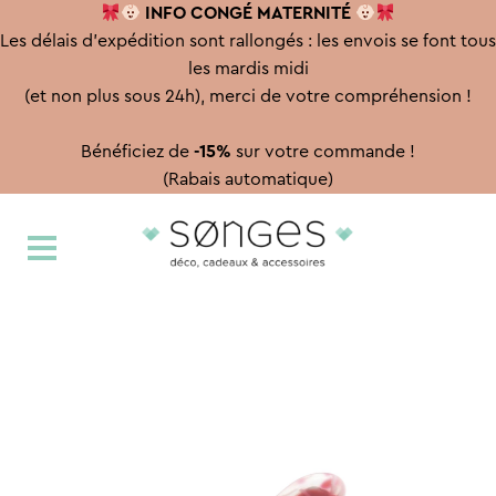
INFO CONGÉ
MATERNITÉ
Les délais d'expédition sont rallongés : les envois se font tous
les mardis midi
(et non plus sous 24h), merci de votre compréhension !
Bénéficiez de
-15%
sur votre commande !
(Rabais automatique)
Aller
Aller
à
au
la
contenu
navigation