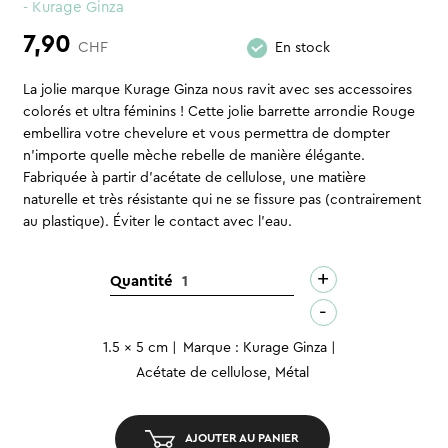
- Kurage Ginza
7,90
CHF
En stock
La jolie marque Kurage Ginza nous ravit avec ses accessoires
colorés et ultra féminins ! Cette jolie barrette arrondie Rouge
embellira votre chevelure et vous permettra de dompter
n’importe quelle mèche rebelle de manière élégante.
Fabriquée à partir d’acétate de cellulose, une matière
naturelle et très résistante qui ne se fissure pas (contrairement
au plastique). Éviter le contact avec l’eau.
+
quantité
Quantité
de
-
Barrette
1.5 x 5 cm
Marque : Kurage Ginza
arrondie
Acétate de cellulose, Métal
-
Rouge
AJOUTER AU PANIER