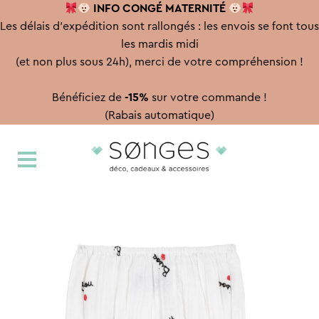
INFO CONGÉ
MATERNITÉ
Les délais d'expédition sont rallongés : les envois se font tous
les mardis midi
(et non plus sous 24h), merci de votre compréhension !
Bénéficiez de
-15%
sur votre commande !
(Rabais automatique)
Aller
Aller
à
au
la
contenu
navigation