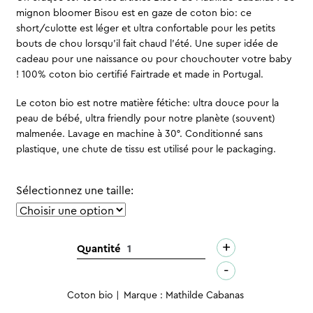
mignon bloomer Bisou est en gaze de coton bio: ce
short/culotte est léger et ultra confortable pour les petits
bouts de chou lorsqu’il fait chaud l’été. Une super idée de
cadeau pour une naissance ou pour chouchouter votre baby
! 100% coton bio certifié Fairtrade et made in Portugal.
Le coton bio est notre matière fétiche: ultra douce pour la
peau de bébé, ultra friendly pour notre planète (souvent)
malmenée. Lavage en machine à 30°. Conditionné sans
plastique, une chute de tissu est utilisé pour le packaging.
Sélectionnez une taille:
+
quantité
Quantité
de
-
Bloomer
Coton bio
Marque : Mathilde Cabanas
bébé