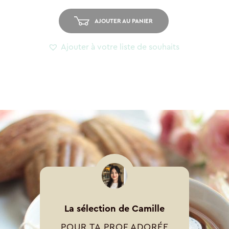
-
Bisou
AJOUTER AU PANIER
Ajouter à votre liste de souhaits
La sélection de Camille
POUR TA PROF ADORÉE