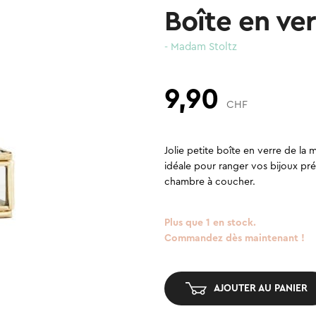
Boîte en ve
- Madam Stoltz
9,90
CHF
Jolie petite boîte en verre de la
idéale pour ranger vos bijoux préf
chambre à coucher.
Plus que 1 en stock.
Commandez dès maintenant !
AJOUTER AU PANIER