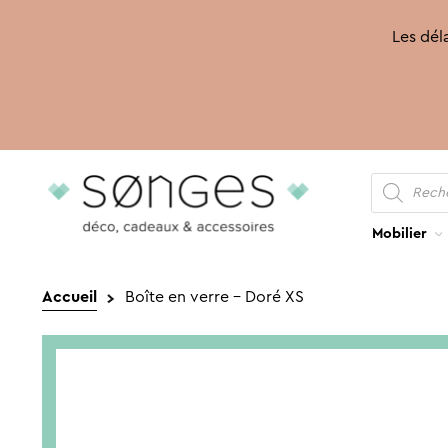
Les déla
Recherche
Aller
Aller
de
produits
à
au
la
contenu
Mobilier
navigation
Accueil
Boîte en verre – Doré XS