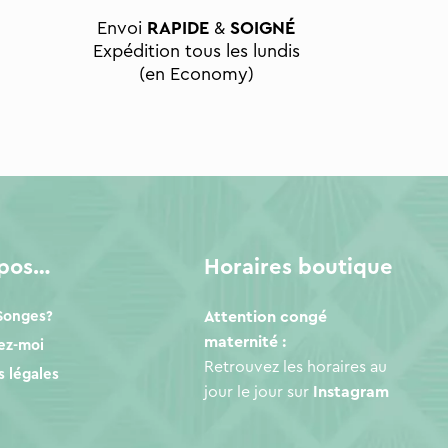
Envoi
RAPIDE
&
SOIGNÉ
Expédition tous les lundis
(en Economy)
opos…
Horaires boutique
 Songes?
Attention congé
maternité :
ez-moi
Retrouvez les horaires au
 légales
jour le jour sur
Instagram