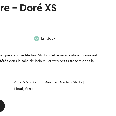
rre – Doré XS
En stock
 marque danoise Madam Stoltz. Cette mini boîte en verre est
érés dans la salle de bain ou autres petits trésors dans la
quantité
7.5 x 5.5 x 3 cm
Marque : Madam Stoltz
de
Métal, Verre
Boîte
en
verre
-