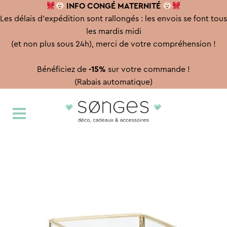
INFO CONGÉ
MATERNITÉ
Les délais d'expédition sont rallongés : les envois se font tous
les mardis midi
(et non plus sous 24h), merci de votre compréhension !
Bénéficiez de
-15%
sur votre commande !
(Rabais automatique)
Aller
Aller
à
au
la
contenu
navigation