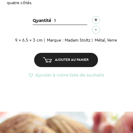
quatre côtés.
+
quantité
Quantité
de
-
Boîte
9 x 6.5 x 3 cm
Marque : Madam Stoltz
Métal, Verre
en
verre
-
AJOUTER AU PANIER
Doré
XS
Ajouter à votre liste de souhaits