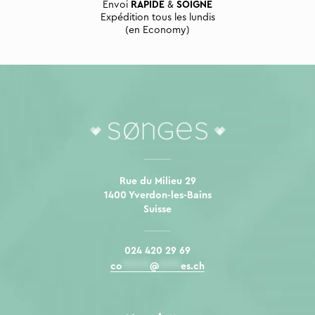
Envoi
RAPIDE
&
SOIGNÉ
Expédition tous les lundis
(en Economy)
Rue du Milieu 29
1400 Yverdon-les-Bains
Suisse
024 420 29 69
co
*****
@
****
es.ch