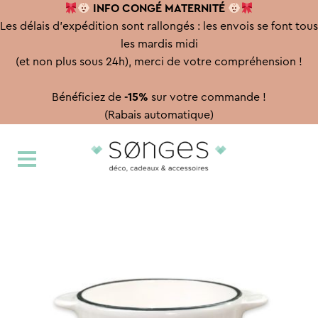
INFO CONGÉ
MATERNITÉ
Les délais d'expédition sont rallongés : les envois se font tous
les mardis midi
(et non plus sous 24h), merci de votre compréhension !
Bénéficiez de
-15%
sur votre commande !
(Rabais automatique)
Aller
Aller
à
au
la
contenu
navigation