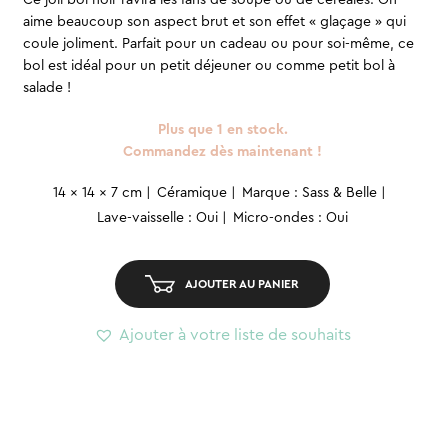
Ce joli bol noir ravira les fans de soupe ou de céréales. On
aime beaucoup son aspect brut et son effet « glaçage » qui
coule joliment. Parfait pour un cadeau ou pour soi-même, ce
bol est idéal pour un petit déjeuner ou comme petit bol à
salade !
Plus que 1 en stock.
Commandez dès maintenant !
quantité
14 x 14 x 7 cm
Céramique
Marque : Sass & Belle
de
Lave-vaisselle : Oui
Micro-ondes : Oui
Bol
en
AJOUTER AU PANIER
céramique
-
Ajouter à votre liste de souhaits
Noir