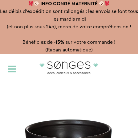
INFO CONGÉ
MATERNITÉ
Les délais d'expédition sont rallongés : les envois se font tous
les mardis midi
(et non plus sous 24h), merci de votre compréhension !
Bénéficiez de
-15%
sur votre commande !
(Rabais automatique)
Aller
Aller
à
au
la
contenu
navigation