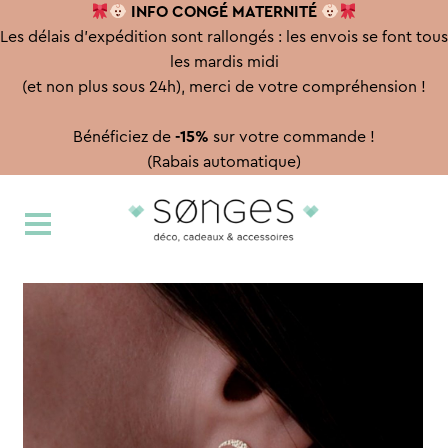
INFO CONGÉ
MATERNITÉ
Les délais d'expédition sont rallongés : les envois se font tous
les mardis midi
(et non plus sous 24h), merci de votre compréhension !
Bénéficiez de
-15%
sur votre commande !
(Rabais automatique)
Aller
Aller
à
au
la
contenu
navigation