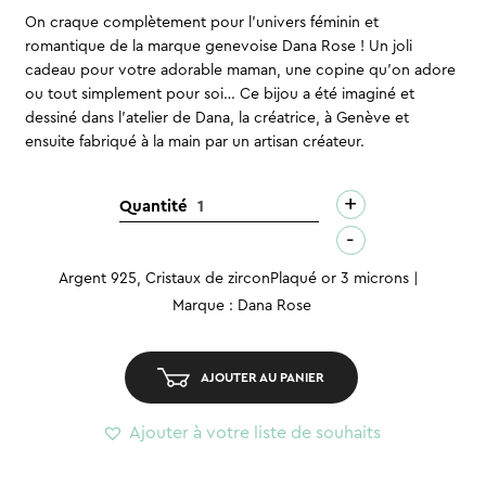
On craque complètement pour l’univers féminin et
romantique de la marque genevoise Dana Rose ! Un joli
cadeau pour votre adorable maman, une copine qu’on adore
ou tout simplement pour soi… Ce bijou a été imaginé et
dessiné dans l’atelier de Dana, la créatrice, à Genève et
ensuite fabriqué à la main par un artisan créateur.
+
quantité
Quantité
de
-
Boucles
Argent 925, Cristaux de zirconPlaqué or 3 microns
d'oreilles
Marque : Dana Rose
–
Neoma
AJOUTER AU PANIER
Ajouter à votre liste de souhaits