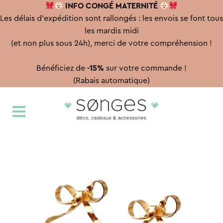
INFO CONGÉ
MATERNITÉ
Les délais d'expédition sont rallongés : les envois se font tous
les mardis midi
(et non plus sous 24h), merci de votre compréhension !
Bénéficiez de
-15%
sur votre commande !
(Rabais automatique)
Aller
Aller
à
au
la
contenu
navigation