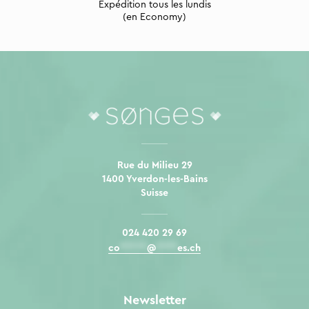
Expédition tous les lundis
(en Economy)
Rue du Milieu 29
1400 Yverdon-les-Bains
Suisse
024 420 29 69
co
*****
@
****
es.ch
Newsletter