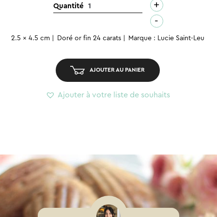
+
quantité
Quantité
de
-
Boucles
2.5 x 4.5 cm
Doré or fin 24 carats
Marque : Lucie Saint-Leu
d'oreilles
–
Noeud
AJOUTER AU PANIER
Betty
Ajouter à votre liste de souhaits