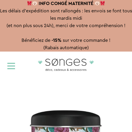
INFO CONGÉ
MATERNITÉ
Les délais d'expédition sont rallongés : les envois se font tous
les mardis midi
(et non plus sous 24h), merci de votre compréhension !
Bénéficiez de
-15%
sur votre commande !
(Rabais automatique)
Aller
Aller
à
au
la
contenu
navigation