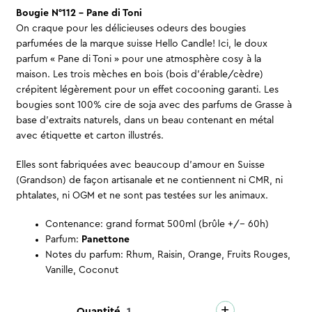
Bougie N°112 – Pane di Toni
On craque pour les délicieuses odeurs des bougies
parfumées de la marque suisse Hello Candle! Ici, le doux
parfum « Pane di Toni » pour une atmosphère cosy à la
maison. Les trois mèches en bois (bois d’érable/cèdre)
crépitent légèrement pour un effet cocooning garanti. Les
bougies sont 100% cire de soja avec des parfums de Grasse à
base d’extraits naturels, dans un beau contenant en métal
avec étiquette et carton illustrés.
Elles sont fabriquées avec beaucoup d’amour en Suisse
(Grandson) de façon artisanale et ne contiennent ni CMR, ni
phtalates, ni OGM et ne sont pas testées sur les animaux.
Contenance: grand format 500ml (brûle +/- 60h)
Parfum:
Panettone
Notes du parfum: Rhum, Raisin, Orange, Fruits Rouges,
Vanille, Coconut
+
quantité
Quantité