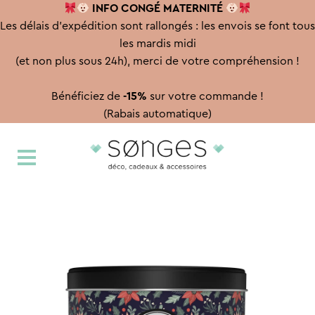
INFO CONGÉ
MATERNITÉ
Les délais d'expédition sont rallongés : les envois se font tous
les mardis midi
(et non plus sous 24h), merci de votre compréhension !
Bénéficiez de
-15%
sur votre commande !
(Rabais automatique)
Aller
Aller
à
au
la
contenu
navigation