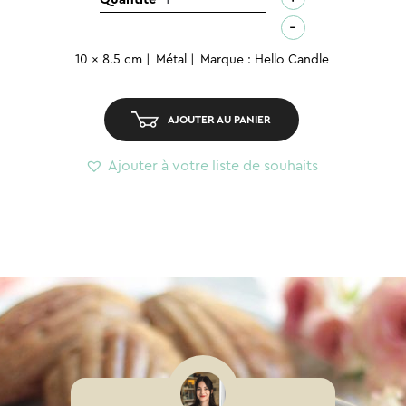
de
-
Bougie
10 x 8.5 cm
Métal
Marque : Hello Candle
métal
–
Pane
AJOUTER AU PANIER
di
Toni
Ajouter à votre liste de souhaits
M