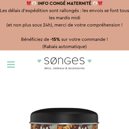
INFO CONGÉ
MATERNITÉ
Les délais d'expédition sont rallongés : les envois se font tous
les mardis midi
(et non plus sous 24h), merci de votre compréhension !
Bénéficiez de
-15%
sur votre commande !
(Rabais automatique)
Aller
Aller
à
au
la
contenu
navigation