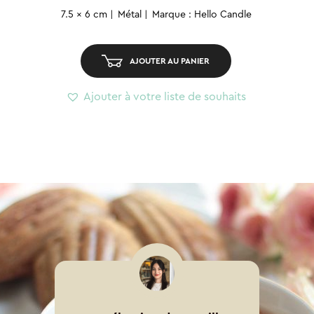
Bougie
7.5 x 6 cm
Métal
Marque : Hello Candle
métal
–
Sauge
AJOUTER AU PANIER
S
Ajouter à votre liste de souhaits