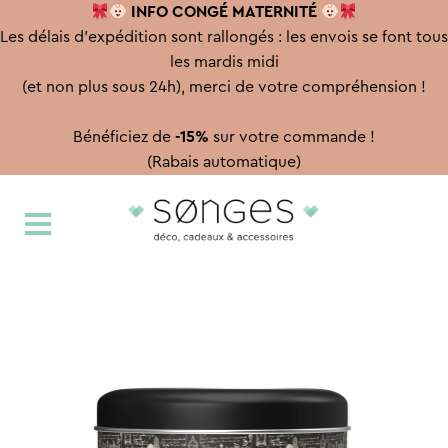
INFO CONGÉ
MATERNITÉ
Les délais d'expédition sont rallongés : les envois se font tous
les mardis midi
(et non plus sous 24h), merci de votre compréhension !
Bénéficiez de
-15%
sur votre commande !
(Rabais automatique)
Aller
Aller
à
au
la
contenu
navigation