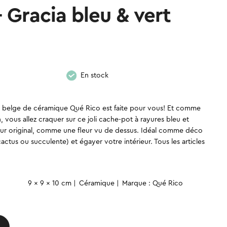
 Gracia bleu & vert
En stock
e belge de céramique Qué Rico est faite pour vous! Et comme
n, vous allez craquer sur ce joli cache-pot à rayures bleu et
our original, comme une fleur vu de dessus. Idéal comme déco
ctus ou succulente) et égayer votre intérieur. Tous les articles
quantité
9 x 9 x 10 cm
Céramique
Marque : Qué Rico
de
Cache-
pot