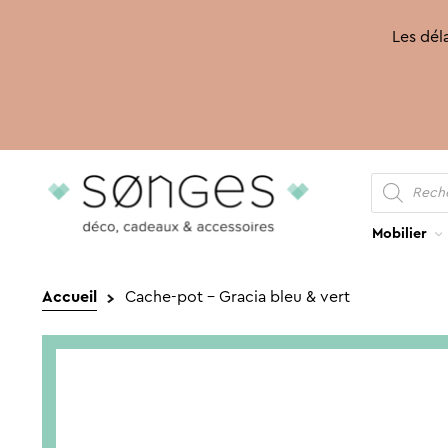
Les déla
Recherche
Aller
Aller
de
produits
à
au
la
contenu
Mobilier
navigation
Accueil
Cache-pot – Gracia bleu & vert