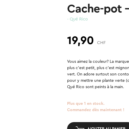
Cache-pot –
- Qué Rico
19,90
CHF
Vous aimez la couleur? La marqu
plus c’est petit, plus c’est migno
vert. On adore surtout son cont
pour y mettre une plante verte (ca
Qué Rico sont peints à la main.
Plus que 1 en stock.
Commandez dès maintenant !
AJOUTER AU PANIER