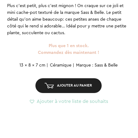
Plus c’est petit, plus c’est mignon ! On craque sur ce joli et
mini cache-pot texturé de la marque Sass & Belle. Le petit
détail qu’on aime beaucoup: ces petites anses de chaque
côté qui le rend si adorable… Idéal pour y mettre une petite
plante, succulente ou cactus.
Plus que 1 en stock.
Commandez dès maintenant !
quantité
13 x 8 x 7 cm
Céramique
Marque : Sass & Belle
de
Cache-
AJOUTER AU PANIER
pot
mini
Ajouter à votre liste de souhaits
-
Crème