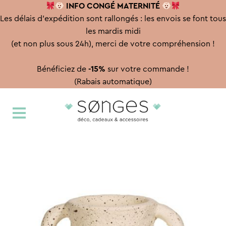
INFO CONGÉ
MATERNITÉ
Les délais d'expédition sont rallongés : les envois se font tous
les mardis midi
(et non plus sous 24h), merci de votre compréhension !
Bénéficiez de
-15%
sur votre commande !
(Rabais automatique)
Aller
Aller
à
au
la
contenu
navigation