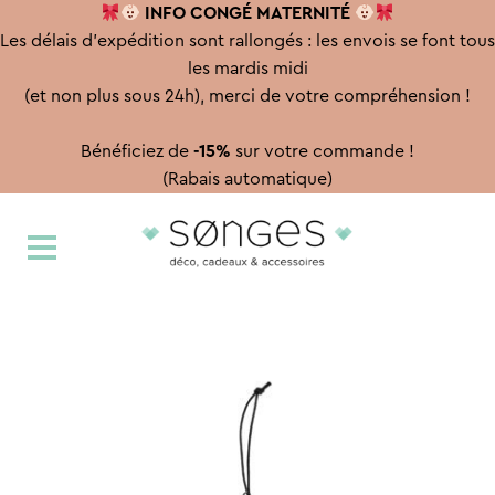
INFO CONGÉ
MATERNITÉ
Les délais d'expédition sont rallongés : les envois se font tous
les mardis midi
(et non plus sous 24h), merci de votre compréhension !
Bénéficiez de
-15%
sur votre commande !
(Rabais automatique)
Aller
Aller
à
au
la
contenu
navigation