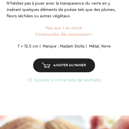
N’hésitez pas à jouer avec la transparence du verre en y
insérant quelques éléments de poésie tels que des plumes,
fleurs séchées ou autres végétaux.
Plus que 1 en stock.
Commandez dès maintenant !
quantité
7 x 12.5 cm
Marque : Madam Stoltz
Métal, Verre
de
Cadre
AJOUTER AU PANIER
à
suspendre
Ajouter à votre liste de souhaits
mini
-
Hexagonal
S