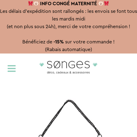
INFO CONGÉ
MATERNITÉ
Les délais d'expédition sont rallongés : les envois se font tous
les mardis midi
(et non plus sous 24h), merci de votre compréhension !
Bénéficiez de
-15%
sur votre commande !
(Rabais automatique)
Aller
Aller
à
au
la
contenu
navigation