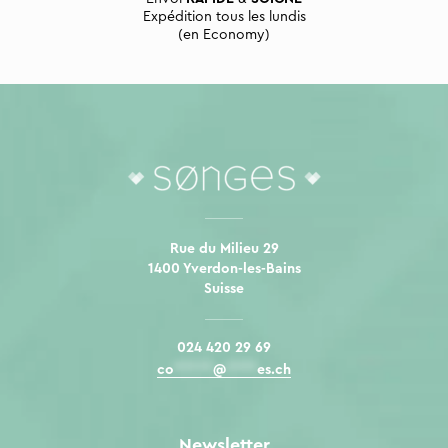
Expédition tous les lundis
(en Economy)
Rue du Milieu 29
1400 Yverdon-les-Bains
Suisse
024 420 29 69
co
*****
@
****
es.ch
Newsletter