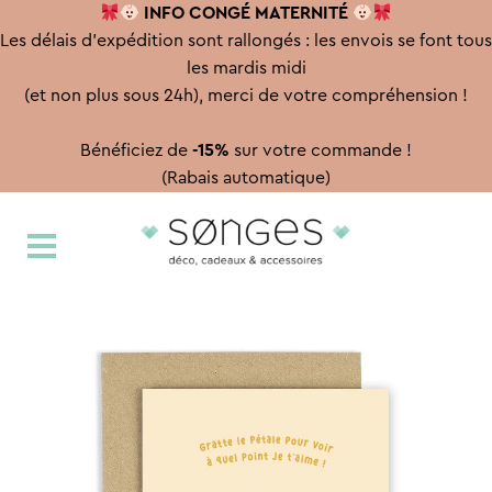
INFO CONGÉ
MATERNITÉ
Les délais d'expédition sont rallongés : les envois se font tous
les mardis midi
(et non plus sous 24h), merci de votre compréhension !
Bénéficiez de
-15%
sur votre commande !
(Rabais automatique)
Aller
Aller
à
au
la
contenu
navigation