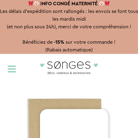
INFO CONGÉ
MATERNITÉ
Les délais d'expédition sont rallongés : les envois se font tous
les mardis midi
(et non plus sous 24h), merci de votre compréhension !
Bénéficiez de
-15%
sur votre commande !
(Rabais automatique)
Aller
Aller
à
au
la
contenu
navigation