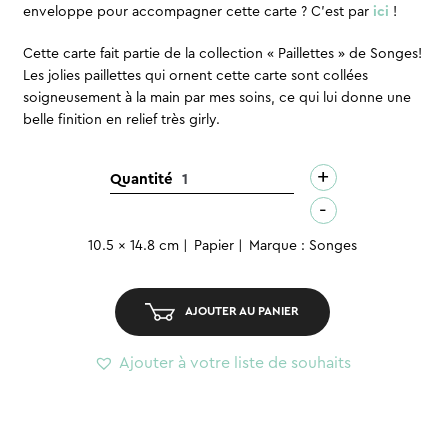
enveloppe pour accompagner cette carte ? C’est par
ici
!
Cette carte fait partie de la collection « Paillettes » de Songes!
Les jolies paillettes qui ornent cette carte sont collées
soigneusement à la main par mes soins, ce qui lui donne une
belle finition en relief très girly.
+
quantité
Quantité
de
-
Carte
10.5 x 14.8 cm
Papier
Marque : Songes
de
voeux
–
AJOUTER AU PANIER
Magical
day
Ajouter à votre liste de souhaits