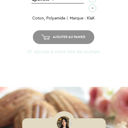
de
-
Chaussettes
Coton, Polyamide
Marque : KlaK
dépareillées
-
Just
AJOUTER AU PANIER
Married
Ajouter à votre liste de souhaits