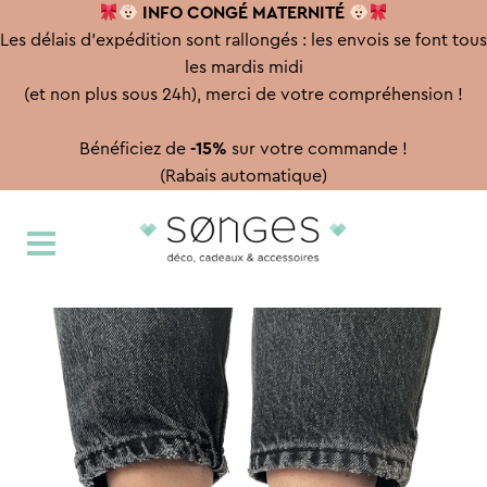
INFO CONGÉ
MATERNITÉ
Les délais d'expédition sont rallongés : les envois se font tous
les mardis midi
(et non plus sous 24h), merci de votre compréhension !
Bénéficiez de
-15%
sur votre commande !
(Rabais automatique)
Aller
Aller
à
au
la
contenu
navigation