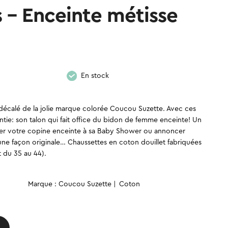
 – Enceinte métisse
En stock
décalé de la jolie marque colorée Coucou Suzette. Avec ces
rantie: son talon qui fait office du bidon de femme enceinte! Un
citer votre copine enceinte à sa Baby Shower ou annoncer
une façon originale… Chaussettes en coton douillet fabriquées
t du 35 au 44).
quantité
Marque : Coucou Suzette
Coton
de
Chaussettes
-