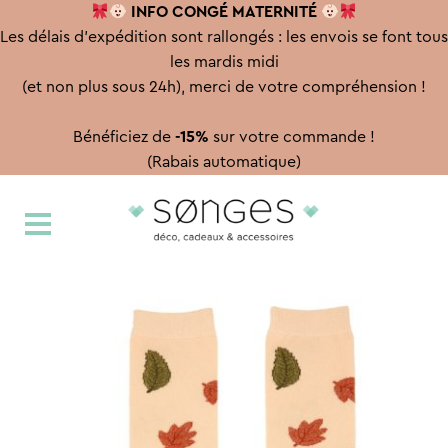
INFO CONGÉ
MATERNITÉ
Les délais d'expédition sont rallongés : les envois se font tous
les mardis midi
(et non plus sous 24h), merci de votre compréhension !
Bénéficiez de
-15%
sur votre commande !
(Rabais automatique)
Aller
Aller
à
au
la
contenu
navigation