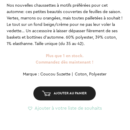
Nos nouvelles chaussettes à motifs préférées pour cet
automne: ces petites beautés couvertes de feuilles de saison.
Vertes, marrons ou orangées, mais toutes pailletées à souhait !
Le tout sur un fond beige/crème pour ne pas leur voler la
vedette… Un accessoire à laisser dépasser fièrement de ses
baskets et bottines d’automne. 60% polyester, 39% coton,
1% elasthanne. Taille unique (du 35 au 42).
Plus que 1 en stock.
Commandez dès maintenant !
quantité
Marque : Coucou Suzette
Coton, Polyester
de
Chaussettes
AJOUTER AU PANIER
-
Feuilles
Ajouter à votre liste de souhaits
d'automne