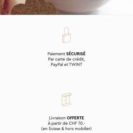
Paiement
SÉCURISÉ
Par carte de crédit,
PayPal et TWINT
Livraison
OFFERTE
À partir de CHF 70.-
(en Suisse & hors mobilier)