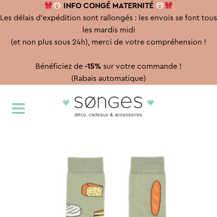
INFO CONGÉ
MATERNITÉ
Les délais d'expédition sont rallongés : les envois se font tous
les mardis midi
(et non plus sous 24h), merci de votre compréhension !
Bénéficiez de
-15%
sur votre commande !
(Rabais automatique)
Aller
Aller
à
au
la
contenu
navigation