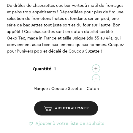
De drôles de chaussettes couleur vertes à motif de fromages
et pains trop appétissants ! Dépareillées pour plus de fin: une
sélection de frometons fruités et fondants sur un pied, une
série de baguettes tout juste sorties du four sur l’autre. Bon
appétit ! Ces chaussettes sont en coton douillet certifié
Oeko-Tex, made in France et taille unique (du 35 au 44), qui
conviennent aussi bien aux femmes qu’aux hommes. Craquez
pour l’univers pop et décalé de Coucou Suzette !
+
quantité
Quantité
de
-
Chaussettes
Marque : Coucou Suzette
Coton
-
Pain
&
AJOUTER AU PANIER
Fromage
Ajouter à votre liste de souhaits