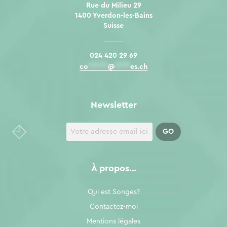
Rue du Milieu 29
1400 Yverdon-les-Bains
Suisse
024 420 29 69
co
*****
@
****
es.ch
Newsletter
À propos…
Qui est Songes?
Contactez-moi
Mentions légales