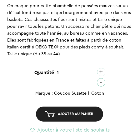
On craque pour cette ribambelle de pensées mauves sur un
délicat fond rose pastel qui bourgeonnent avec joie dans nos
baskets. Ces chaussettes fleur sont mixtes et taille unique
pour ravir tous les petons. Un accessoire champêtre qui nous
accompagne toute l’année, au bureau comme en vacances.
Elles sont fabriquées en France et faites à partir de coton
italien certifié OEKO-TEX® pour des pieds comfy à souhait.
Taille unique (du 35 au 44).
+
quantité
Quantité
de
-
Chaussettes
Marque : Coucou Suzette
Coton
-
Pensées
AJOUTER AU PANIER
Ajouter à votre liste de souhaits