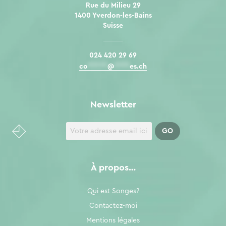
Rue du Milieu 29
1400 Yverdon-les-Bains
Suisse
024 420 29 69
co
*****
@
****
es.ch
Newsletter
À propos…
Qui est Songes?
Contactez-moi
Mentions légales