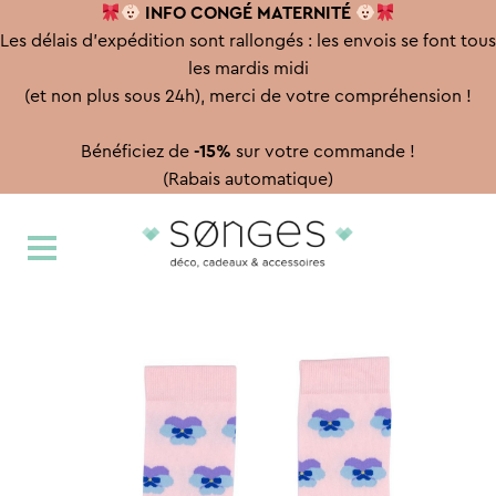
INFO CONGÉ
MATERNITÉ
Les délais d'expédition sont rallongés : les envois se font tous
les mardis midi
(et non plus sous 24h), merci de votre compréhension !
Bénéficiez de
-15%
sur votre commande !
(Rabais automatique)
Aller
Aller
à
au
la
contenu
navigation