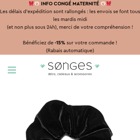
INFO CONGÉ
MATERNITÉ
Les délais d'expédition sont rallongés : les envois se font tous
les mardis midi
(et non plus sous 24h), merci de votre compréhension !
Bénéficiez de
-15%
sur votre commande !
(Rabais automatique)
Aller
Aller
à
au
la
contenu
navigation