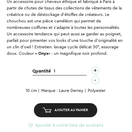
Un accessoire pour cheveux éthique et fabriqué à Paris à
partir de chutes de tissus des collections de vêtements de la
créatrice ou de déstockage d’étoffes de créateurs. Le
chouchou est une pièce caméléon qui permet de
nombreuses coiffures et s’adapte à toutes les personnalités.
Un accessoire tendance qui peut aussi se garder au poignet,
parfait pour pimenter vos looks d’une touche d’originalité en
un clin d’oeil ! Entretien: lavage cycle délicat 30°, essorage
doux. Couleur «
Onyx
« : un magnifique noir profond.
+
quantité
Quantité
de
-
Chouchou
10 cm
Marque : Laure Derrey
Polyester
velours
-
Onyx
AJOUTER AU PANIER
Ajouter à votre liste de souhaits