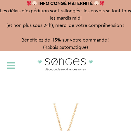
INFO CONGÉ
MATERNITÉ
Les délais d'expédition sont rallongés : les envois se font tous
les mardis midi
(et non plus sous 24h), merci de votre compréhension !
Bénéficiez de
-15%
sur votre commande !
(Rabais automatique)
Aller
Aller
à
au
la
contenu
navigation