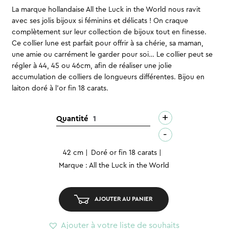
La marque hollandaise All the Luck in the World nous ravit
avec ses jolis bijoux si féminins et délicats ! On craque
complètement sur leur collection de bijoux tout en finesse.
Ce collier lune est parfait pour offrir à sa chérie, sa maman,
une amie ou carrément le garder pour soi… Le collier peut se
régler à 44, 45 ou 46cm, afin de réaliser une jolie
accumulation de colliers de longueurs différentes. Bijou en
laiton doré à l’or fin 18 carats.
+
quantité
Quantité
de
-
Collier
42 cm
Doré or fin 18 carats
–
Marque : All the Luck in the World
Lune
AJOUTER AU PANIER
Ajouter à votre liste de souhaits