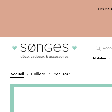
Les déla
Recherche
Aller
Aller
de
produits
à
au
la
contenu
Mobilier
navigation
Accueil
Cuillère – Super Tata S