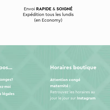
Envoi
RAPIDE
&
SOIGNÉ
Expédition tous les lundis
(en Economy)
opos…
Horaires boutique
 Songes?
Attention congé
maternité :
ez-moi
Retrouvez les horaires au
 légales
jour le jour sur
Instagram