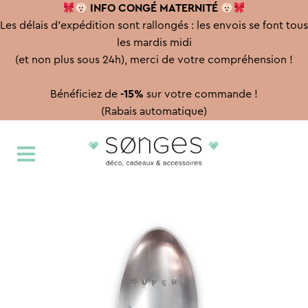
INFO CONGÉ
MATERNITÉ
Les délais d'expédition sont rallongés : les envois se font tous
les mardis midi
(et non plus sous 24h), merci de votre compréhension !
Bénéficiez de
-15%
sur votre commande !
(Rabais automatique)
Aller
Aller
à
au
la
contenu
navigation