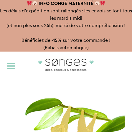
INFO CONGÉ
MATERNITÉ
Les délais d'expédition sont rallongés : les envois se font tous
les mardis midi
(et non plus sous 24h), merci de votre compréhension !
Bénéficiez de
-15%
sur votre commande !
(Rabais automatique)
Aller
Aller
à
au
la
contenu
navigation