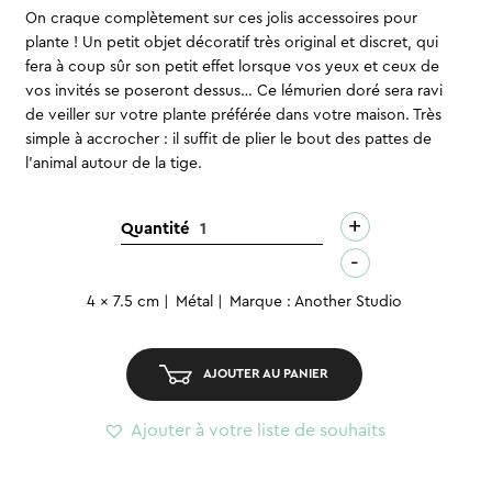
On craque complètement sur ces jolis accessoires pour
plante ! Un petit objet décoratif très original et discret, qui
fera à coup sûr son petit effet lorsque vos yeux et ceux de
vos invités se poseront dessus… Ce lémurien doré sera ravi
de veiller sur votre plante préférée dans votre maison. Très
simple à accrocher : il suffit de plier le bout des pattes de
l’animal autour de la tige.
+
quantité
Quantité
de
-
Déco
4 x 7.5 cm
Métal
Marque : Another Studio
pour
plante
-
AJOUTER AU PANIER
Lémur
catta
Ajouter à votre liste de souhaits