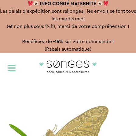
INFO CONGÉ
MATERNITÉ
Les délais d'expédition sont rallongés : les envois se font tous
les mardis midi
(et non plus sous 24h), merci de votre compréhension !
Bénéficiez de
-15%
sur votre commande !
(Rabais automatique)
Aller
Aller
à
au
la
contenu
navigation