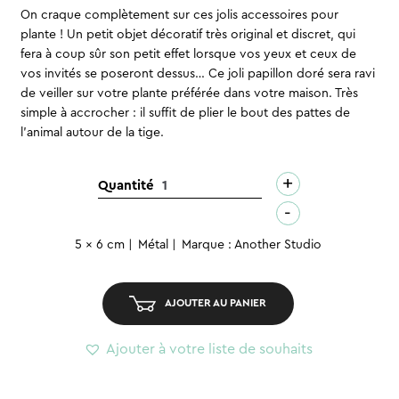
On craque complètement sur ces jolis accessoires pour
plante ! Un petit objet décoratif très original et discret, qui
fera à coup sûr son petit effet lorsque vos yeux et ceux de
vos invités se poseront dessus… Ce joli papillon doré sera ravi
de veiller sur votre plante préférée dans votre maison. Très
simple à accrocher : il suffit de plier le bout des pattes de
l’animal autour de la tige.
+
quantité
Quantité
de
-
Déco
5 x 6 cm
Métal
Marque : Another Studio
pour
plante
-
AJOUTER AU PANIER
Papillon
Ajouter à votre liste de souhaits