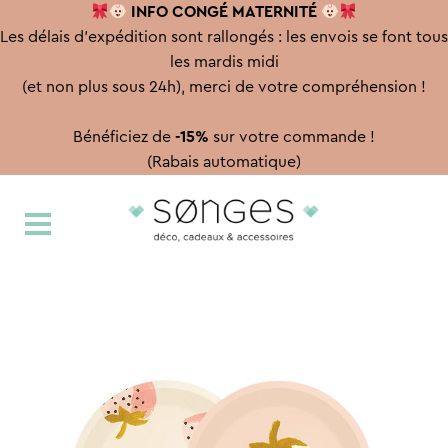
INFO CONGÉ
MATERNITÉ
Les délais d'expédition sont rallongés : les envois se font tous
les mardis midi
(et non plus sous 24h), merci de votre compréhension !
Bénéficiez de
-15%
sur votre commande !
(Rabais automatique)
Aller
Aller
à
au
la
contenu
navigation