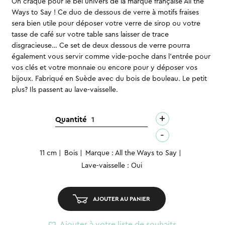
On craque pour le bel univers de la marque française All the
Ways to Say ! Ce duo de dessous de verre à motifs fraises
sera bien utile pour déposer votre verre de sirop ou votre
tasse de café sur votre table sans laisser de trace
disgracieuse… Ce set de deux dessous de verre pourra
également vous servir comme vide-poche dans l’entrée pour
vos clés et votre monnaie ou encore pour y déposer vos
bijoux. Fabriqué en Suède avec du bois de bouleau. Le petit
plus? Ils passent au lave-vaisselle.
+
quantité
Quantité
de
-
Dessous
11 cm
Bois
Marque : All the Ways to Say
de
Lave-vaisselle : Oui
verre
-
Fraises
AJOUTER AU PANIER
(2pcs)
Ajouter à votre liste de souhaits