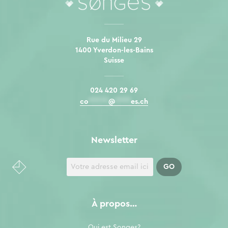
Rue du Milieu 29
1400 Yverdon-les-Bains
Suisse
024 420 29 69
co
*****
@
****
es.ch
Newsletter
À propos…
Qui est Songes?