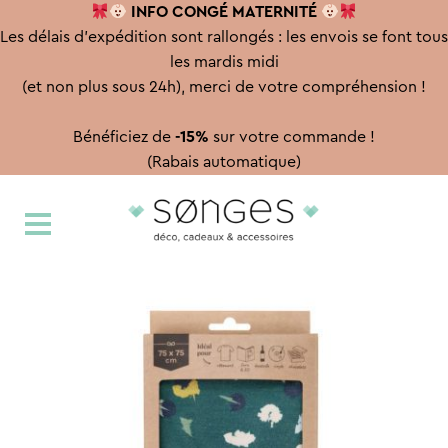
INFO CONGÉ
MATERNITÉ
Les délais d'expédition sont rallongés : les envois se font tous
les mardis midi
(et non plus sous 24h), merci de votre compréhension !
Bénéficiez de
-15%
sur votre commande !
(Rabais automatique)
Aller
Aller
à
au
la
contenu
navigation