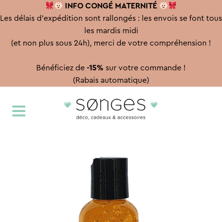
INFO CONGÉ
MATERNITÉ
Les délais d'expédition sont rallongés : les envois se font tous
les mardis midi
(et non plus sous 24h), merci de votre compréhension !
Bénéficiez de
-15%
sur votre commande !
(Rabais automatique)
Aller
Aller
à
au
la
contenu
navigation