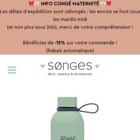
INFO CONGÉ
MATERNITÉ
Les délais d'expédition sont rallongés : les envois se font tous
les mardis midi
(et non plus sous 24h), merci de votre compréhension !
Bénéficiez de
-15%
sur votre commande !
(Rabais automatique)
Aller
Aller
à
au
la
contenu
navigation