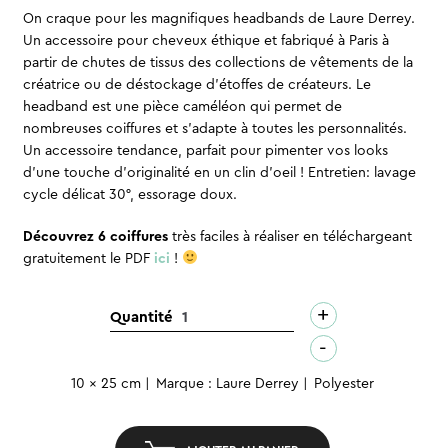
On craque pour les magnifiques headbands de Laure Derrey.
Un accessoire pour cheveux éthique et fabriqué à Paris à
partir de chutes de tissus des collections de vêtements de la
créatrice ou de déstockage d’étoffes de créateurs. Le
headband est une pièce caméléon qui permet de
nombreuses coiffures et s’adapte à toutes les personnalités.
Un accessoire tendance, parfait pour pimenter vos looks
d’une touche d’originalité en un clin d’oeil ! Entretien: lavage
cycle délicat 30°, essorage doux.
Découvrez 6 coiffures
très faciles à réaliser en téléchargeant
gratuitement le PDF
ici
!
+
quantité
Quantité
de
-
Headband
10 x 25 cm
Marque : Laure Derrey
Polyester
-
Maelys