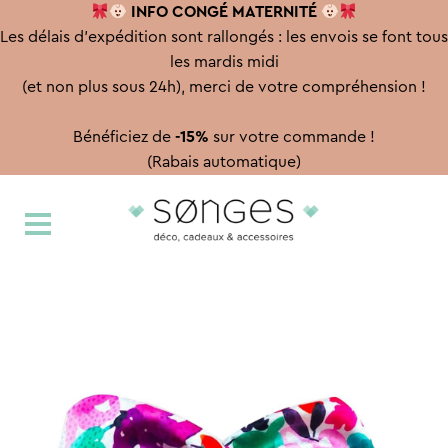
INFO CONGÉ
MATERNITÉ
Les délais d'expédition sont rallongés : les envois se font tous
les mardis midi
(et non plus sous 24h), merci de votre compréhension !
Bénéficiez de
-15%
sur votre commande !
(Rabais automatique)
Aller
Aller
à
au
la
contenu
navigation