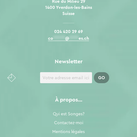
Rue du Milieu 29
1400 Yverdon-les-Bains
Suisse
024 420 29 69
co
*****
@
****
es.ch
Newsletter
À propos…
Qui est Songes?
Contactez-moi
Mentions légales