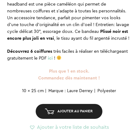
headband est une pièce caméléon qui permet de
nombreuses coiffures et s’adapte à toutes les personnalités.
Un accessoire tendance, parfait pour pimenter vos looks
d’une touche d’originalité en un clin d’oeil ! Entretien: lavage
cycle délicat 30°, essorage doux. Ce bandeau
Plissé
noir
est
encore plus joli en vrai
, le tissu ayant du fil argenté incrusté !
Découvrez 6 coiffures
très faciles à réaliser en téléchargeant
gratuitement le PDF
ici
!
Plus que 1 en stock.
Commandez dès maintenant !
quantité
10 x 25 cm
Marque : Laure Derrey
Polyester
de
Headband
AJOUTER AU PANIER
-
Plissé
Ajouter à votre liste de souhaits
noir
argent