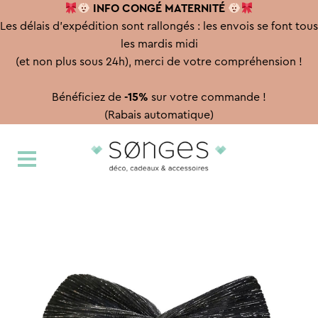
INFO CONGÉ
MATERNITÉ
Les délais d'expédition sont rallongés : les envois se font tous
les mardis midi
(et non plus sous 24h), merci de votre compréhension !
Bénéficiez de
-15%
sur votre commande !
(Rabais automatique)
Aller
Aller
à
au
la
contenu
navigation