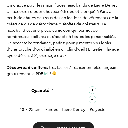
On craque pour les magnifiques headbands de Laure Derrey.
Un accessoire pour cheveux éthique et fabriqué à Paris à
partir de chutes de tissus des collections de vêtements de la
créatrice ou de déstockage d’étoffes de créateurs. Le
headband est une pièce caméléon qui permet de
nombreuses coiffures et s’adapte à toutes les personnalités.
Un accessoire tendance, parfait pour pimenter vos looks
d’une touche d’originalité en un clin d’oeil ! Entretien: lavage
cycle délicat 30°, essorage doux.
Découvrez 6 coiffures
très faciles à réaliser en téléchargeant
gratuitement le PDF
ici
!
+
quantité
Quantité
de
-
Headband
10 x 25 cm
Marque : Laure Derrey
Polyester
-
Suzie