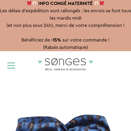
INFO CONGÉ
MATERNITÉ
Les délais d'expédition sont rallongés : les envois se font tous
les mardis midi
(et non plus sous 24h), merci de votre compréhension !
Bénéficiez de
-15%
sur votre commande !
(Rabais automatique)
Aller
Aller
à
au
la
contenu
navigation