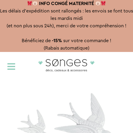
INFO CONGÉ
MATERNITÉ
Les délais d'expédition sont rallongés : les envois se font tous
les mardis midi
(et non plus sous 24h), merci de votre compréhension !
Bénéficiez de
-15%
sur votre commande !
(Rabais automatique)
Aller
Aller
à
au
la
contenu
navigation