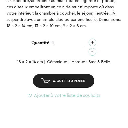
à suspendre/accrocher au mur. Tout en légèreté et poésie,
initial
actuel
ces oiseaux embelliront un coin de mur n’importe où dans
votre intérieur: la chambre à coucher, le séjour, l’entrée… À
était :
est :
suspendre avec un simple clou ou par une ficelle. Dimensions:
18,90 CHF.
15,00 CHF.
18 x 2 x 14 cm, 13 x 2 x 10 cm, 9 x 2 x 8 cm.
+
quantité
Quantité
de
-
Hirondelles
18 x 2 x 14 cm
Céramique
Marque : Sass & Belle
à
suspendre
(3pcs)
AJOUTER AU PANIER
Ajouter à votre liste de souhaits