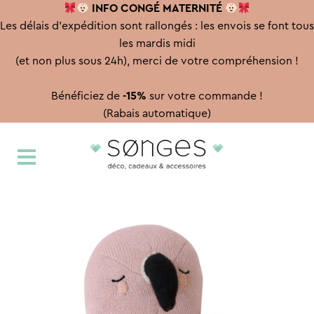
INFO CONGÉ
MATERNITÉ
Les délais d'expédition sont rallongés : les envois se font tous
les mardis midi
(et non plus sous 24h), merci de votre compréhension !
Bénéficiez de
-15%
sur votre commande !
(Rabais automatique)
Aller
Aller
à
au
la
contenu
navigation