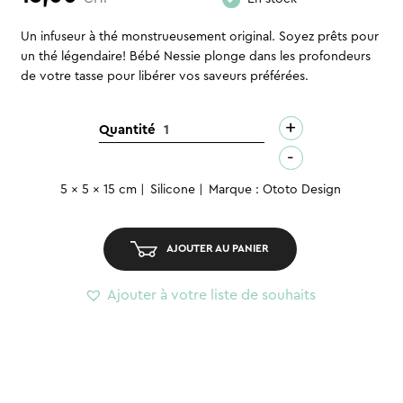
Un infuseur à thé monstrueusement original. Soyez prêts pour
un thé légendaire! Bébé Nessie plonge dans les profondeurs
de votre tasse pour libérer vos saveurs préférées.
+
quantité
Quantité
de
-
Nessie
5 x 5 x 15 cm
Silicone
Marque : Ototo Design
Baby
-
Infuseur
AJOUTER AU PANIER
Ajouter à votre liste de souhaits