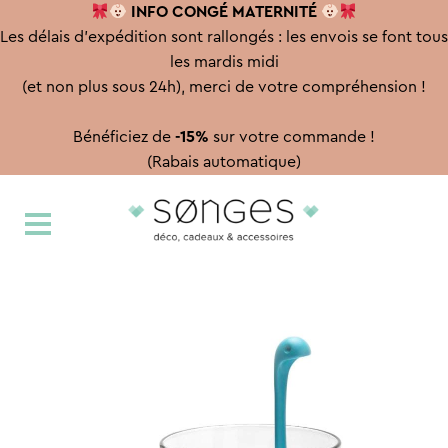
INFO CONGÉ
MATERNITÉ
Les délais d'expédition sont rallongés : les envois se font tous
les mardis midi
(et non plus sous 24h), merci de votre compréhension !
Bénéficiez de
-15%
sur votre commande !
(Rabais automatique)
Aller
Aller
à
au
la
contenu
navigation