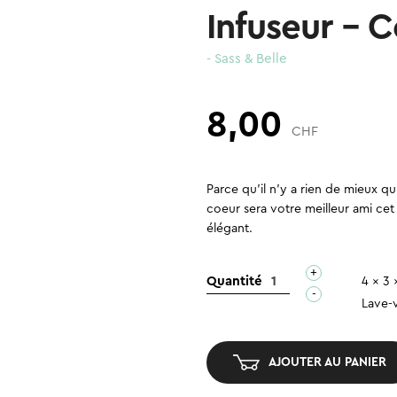
Infuseur – 
- Sass & Belle
8,00
CHF
Parce qu’il n’y a rien de mieux q
coeur sera votre meilleur ami ce
élégant.
+
quantité
Quantité
4 x 3 
-
de
Lave-v
Infuseur
-
AJOUTER AU PANIER
Coeur
doré