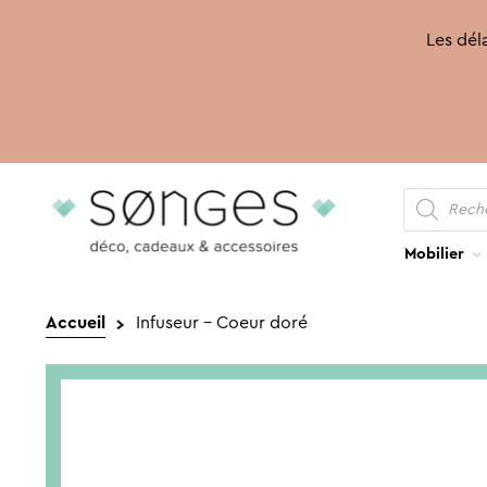
Les déla
Recherche
Aller
Aller
de
produits
à
au
la
contenu
Mobilier
navigation
Accueil
Infuseur – Coeur doré