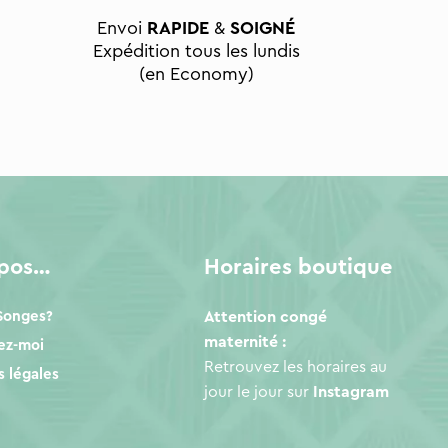
Envoi
RAPIDE
&
SOIGNÉ
Expédition tous les lundis
(en Economy)
opos…
Horaires boutique
 Songes?
Attention congé
maternité :
ez-moi
Retrouvez les horaires au
 légales
jour le jour sur
Instagram