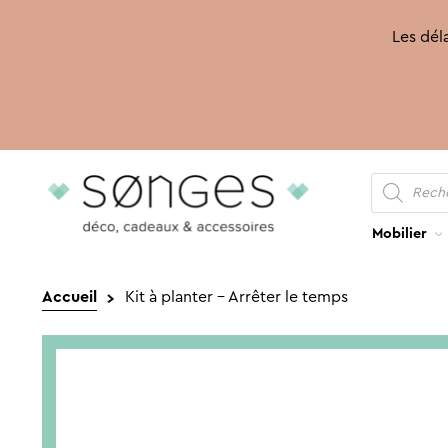
Les déla
Recherche
Aller
Aller
de
produits
à
au
la
contenu
Mobilier
navigation
Accueil
Kit à planter – Arrêter le temps